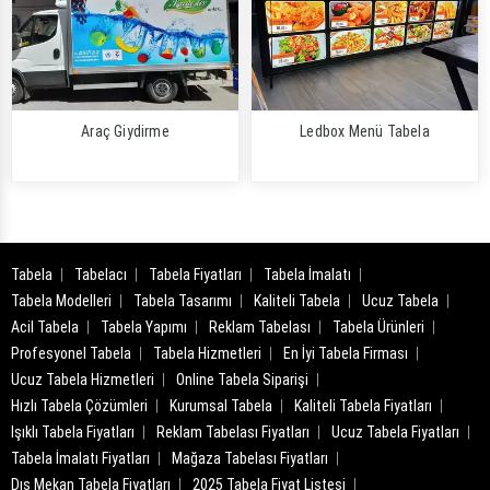
Araç Giydirme
Ledbox Menü Tabela
Tabela
Tabelacı
Tabela Fiyatları
Tabela İmalatı
Tabela Modelleri
Tabela Tasarımı
Kaliteli Tabela
Ucuz Tabela
Acil Tabela
Tabela Yapımı
Reklam Tabelası
Tabela Ürünleri
Profesyonel Tabela
Tabela Hizmetleri
En İyi Tabela Firması
Ucuz Tabela Hizmetleri
Online Tabela Siparişi
Hızlı Tabela Çözümleri
Kurumsal Tabela
Kaliteli Tabela Fiyatları
Işıklı Tabela Fiyatları
Reklam Tabelası Fiyatları
Ucuz Tabela Fiyatları
Tabela İmalatı Fiyatları
Mağaza Tabelası Fiyatları
Dış Mekan Tabela Fiyatları
2025 Tabela Fiyat Listesi